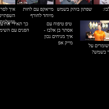
בז:
שפתון בוהק בשמש
מייאקפ עם לחות
איך לסר
מיוחד לחורף
השפתיים
מושלמת
טיפ טיפוח עם
כך תאירי את עו
אסתר בן אלבז -
הפנים עם השימ
איך מניחים נכון
מייק אפ
שומרים על
ר בשמש?