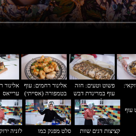
קאי:
פשוט וטעים: חזה
אלינור רחמים: עוף
אלינור ר
עוף במרינדת דבש
בטמפורה (אסייתי)
ערייאס
וחרדל
 עוף
קציצות דגים שוות
סלט מפנק כמו
לזניה ירוק